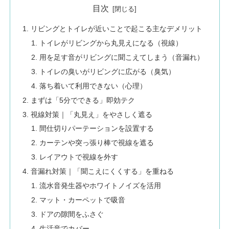
目次
リビングとトイレが近いことで起こる主なデメリット
トイレがリビングから丸見えになる（視線）
用を足す音がリビングに聞こえてしまう（音漏れ）
トイレの臭いがリビングに広がる（臭気）
落ち着いて利用できない（心理）
まずは「5分でできる」即効テク
視線対策｜「丸見え」をやさしく遮る
間仕切りパーテーションを設置する
カーテンや突っ張り棒で視線を遮る
レイアウトで視線を外す
音漏れ対策｜「聞こえにくくする」を重ねる
流水音発生器やホワイトノイズを活用
マット・カーペットで吸音
ドアの隙間をふさぐ
生活音でカバー