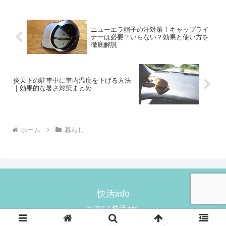
また、野外でバーベキューやキャンプを
する時にカセットコンロを...
ニューエラ帽子の汗対策！キャップライ
ナーは必要？いらない？効果と使い方を
徹底解説
炎天下の駐車中に車内温度を下げる方法
｜効果的な暑さ対策まとめ
ホーム
暮らし
快活info
© 2017 快活info.