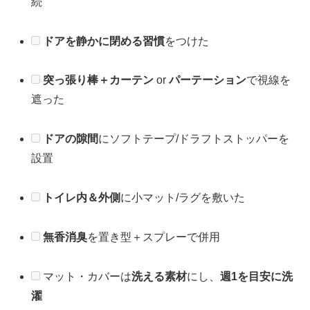
続
ドアを静かに閉める習慣
をつけた
突っ張り棒＋カーテン
or
パーテーション
で視線を
遮った
ドアの隙間
にソフトテープ/ドラフトストッパーを
設置
トイレ内＆外側
に小マット/ラグを敷いた
無香消臭
を置き型＋スプレーで併用
マット・カバーは
洗える素材
にし、
週1を目安に洗
濯