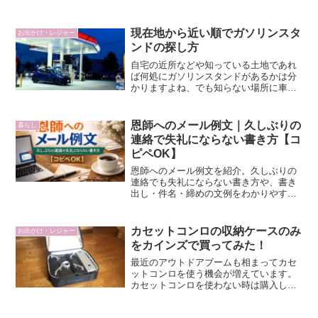
すが、気楽に手が届く価格...
現在地から近い順でガソリンスタ
お出かけ・レジャー
ンドの探し方
自宅の近所などや知っている土地であれ
ば何処にガソリンスタンドがあるかは分
かりますよね、でも知らない場所に車で
出掛けた際にガソリンが無くなり給油す
る必要になった時などは「何処にガソリ
ンスタンドがあるだろう？」てなります
恩師へのメール例文｜久しぶりの
暮らし
よね？車にカーナビが付い...
連絡で失礼にならない書き方【コ
ピペOK】
恩師へのメール例文を紹介。久しぶりの
連絡でも失礼にならない書き方や、書き
出し・件名・締めの文例をわかりやすく
解説します。コピペで使える例文付きで
安心です。
カセットコンロの収納ケースのみ
お出かけ・レジャー
をカインズで買ってみた！
最近のアウトドアブームも相まってカセ
ットコンロを使う機会が増えています。
カセットコンロを使わない時は購入した
時の箱にしまっておけば良いのですが、
月日が経つと箱もへたってしまいます。