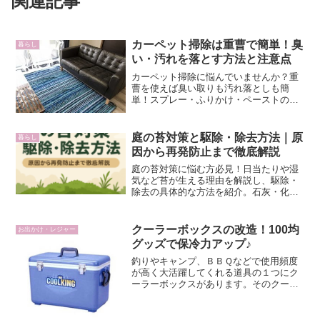
関連記事
カーペット掃除は重曹で簡単！臭
暮らし
い・汚れを落とす方法と注意点
カーペット掃除に悩んでいませんか？重
曹を使えば臭い取りも汚れ落としも簡
単！スプレー・ふりかけ・ペーストの使
い分けと、失敗しない注意点をまとめま
した。
庭の苔対策と駆除・除去方法｜原
暮らし
因から再発防止まで徹底解説
庭の苔対策に悩む方必見！日当たりや湿
気など苔が生える理由を解説し、駆除・
除去の具体的な方法を紹介。石灰・化学
肥料・防草シートなど効果的な対策で苔
の再発も防げます。
クーラーボックスの改造！100均
お出かけ・レジャー
グッズで保冷力アップ♪
釣りやキャンプ、ＢＢＱなどで使用頻度
が高く大活躍してくれる道具の１つにク
ーラーボックスがあります。そのクーラ
ーボックスに求められることといったら
保冷力ですよね？ちょっとお高めのクー
ラーボックスなら保冷力も十分得られま