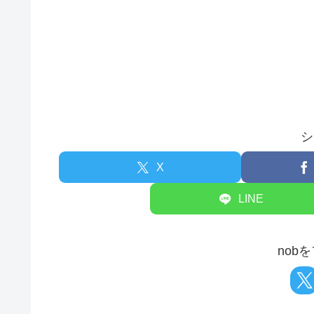
シ
X
LINE
nob