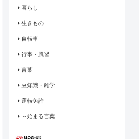
暮らし
生きもの
自転車
行事・風習
言葉
豆知識・雑学
運転免許
～始まる言葉