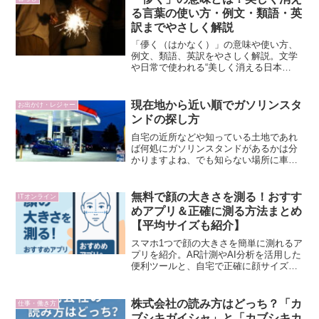
る言葉の使い方・例文・類語・英
訳までやさしく解説
「儚く（はかなく）」の意味や使い方、
例文、類語、英訳をやさしく解説。文学
や日常で使われる“美しく消える日本
語”「儚く」の奥深い魅力も紹介します。
現在地から近い順でガソリンスタ
お出かけ・レジャー
ンドの探し方
自宅の近所などや知っている土地であれ
ば何処にガソリンスタンドがあるかは分
かりますよね、でも知らない場所に車で
出掛けた際にガソリンが無くなり給油す
る必要になった時などは「何処にガソリ
ンスタンドがあるだろう？」てなります
無料で顔の大きさを測る！おすす
ITオンライン
よね？車にカーナビが付い...
めアプリ＆正確に測る方法まとめ
【平均サイズも紹介】
スマホ1つで顔の大きさを簡単に測れるア
プリを紹介。AR計測やAI分析を活用した
便利ツールと、自宅で正確に顔サイズを
測る方法を解説。平均サイズの目安も掲
載。
株式会社の読み方はどっち？「カ
仕事・働き方
ブシキガイシャ」と「カブシキカ