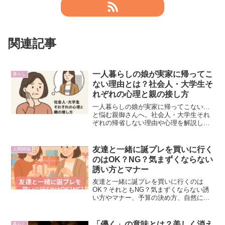
関連記事
一人暮らしの娘が実家に帰ってこ
暮らし
ない理由とは？社会人・大学生そ
れぞれの心理と親の接し方
一人暮らしの娘が実家に帰ってこない…
と悩む親御さんへ。社会人・大学生それ
ぞれの帰省しない理由や心理を解説し、
親としてできる接し方を紹介します。無
理に求めず、安心できる関係づくりのヒ
ントに。
友達と一緒に誕プレを買いに行く
人間関係
のはOK？NG？気まずくならない
誘い方とマナー
友達と一緒に誕プレを買いに行くのは
OK？それともNG？気まずくならない誘
い方やマナー、予算の決め方、自然に楽
しむコツをわかりやすく解説します。
「儚く」の意味とは？美しく消え
暮らし