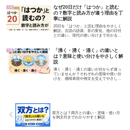
解説！
なぜ20日だけ「はつか」と読む
言葉
の？数字と読み方が違う理由を丁
寧に解説
20日を「はつか」と読む理由をやさしく
解説。古語の語源、音の変化、他の日付
との違い、現代の使い分けまで分かる日
本語の雑学記事です。
「沸く・湧く・涌く」の違いと
言葉
は？意味と使い分けをやさしく解
説
沸く・湧く・涌くの違いが分からず迷っ
ていませんか？それぞれの意味や使い分
けを、感情表現や例文を交えてやさしく
解説。文章やメールで迷わない判断ポイ
ントも紹介します。
双方とは？両方との違い・意味・使い方
を例文付きでわかりやすく解説