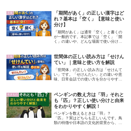
説します。
「期間があく」の正しい漢字はど
言葉
れ？基本は「空く」【意味と使い
分け】
「期間があく」は通常「空く」と書くの
が一般的です。本記事では「空く」「開
く」の違いや、どんな場面で使い分ける
べきかを例文付きで分かりやすく解説し
ます。
世間体の正しい読み方は「せけん
言葉
てい」｜意味と使い方を解説
「世間体」の正しい読み方は「せけんて
い」です。「せけんたい」との違いや意
味、日常会話での使い方を分かりやすく
解説します。
ペンギンの数え方は「羽」それと
生きもの
も「匹」？正しい使い分けと由来
をわかりやすく解説！
ペンギンを数えるときは「羽」？
「匹」？実はどちらも正しいんです。鳥
類の特徴や日本語の文化的背景から、正
しい数え方と使い分けの理由をやさしく