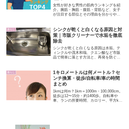
女性が好きな男性の筋肉ランキングを紹
介。腕筋・胸筋・腹筋・背筋など、女子
が注目する部位とその理由を分かりやす
く解説します。
シンクが乾くと白くなる原因と対
暮らし
策｜市販クリーナーで水垢を徹底
除去
シンクが乾くと白くなる原因は水垢。テ
ィンクルや茂木和哉、クエン酸など市販
品で簡単に落とす方法と、再発を防ぐ予
防法を紹介します。
1キロメートルは何メートル？セ
暮らし
ンチ換算・徒歩/自転車/車の時間
まとめ
1kmは何m？1km＝1000m・100,000cm。
徒歩は12〜15分・約1400歩。自転車や
車、ランの所要時間、カロリー、平方km
の広さまで生活目線で徹底解説。