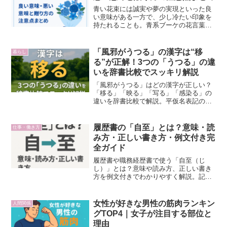
青い花束には誠実や夢の実現といった良
い意味がある一方で、少し冷たい印象を
持たれることも。青系ブーケの花言葉や
贈り方の注意点を詳しく解説します。
「風邪がうつる」の漢字は“移
暮らし
る”が正解！3つの「うつる」の違
いを辞書比較でスッキリ解説
「風邪がうつる」はどの漢字が正しい？
「移る」「映る」「写る」「感染る」の
違いを辞書比較で解説。平仮名表記の使
い分けや「風邪に罹る」の正しい漢字も
紹介します。
履歴書の「自至」とは？意味・読
仕事・働き方
み方・正しい書き方・例文付き完
全ガイド
履歴書や職務経歴書で使う「自至（じ
し）」とは？意味や読み方、正しい書き
方を例文付きでわかりやすく解説。記入
時の注意点や最新フォーマット事情も紹
介します。
女性が好きな男性の筋肉ランキン
人間関係
グTOP4｜女子が注目する部位と
理由