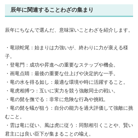
辰年に関連することわざの集まり
辰年にちなんで選んだ、意味深いことわざを紹介します。
・竜頭蛇尾：始まりは力強いが、終わりに力が衰える様
子。
・登竜門：成功や昇進への重要なステップや機会。
・画竜点睛：最後の重要な仕上げや決定的な一手。
・竜の水を得る如し：最適な環境や時に活躍すること。
・竜虎相搏つ：互いに実力を競う強敵同士の戦い。
・竜の髭を撫でる：非常に危険な行為や挑戦。
・竜の髭を蟻が狙う：自分の能力を過大評価して強敵に挑
むこと。
・雲は竜に従い、風は虎に従う：同類相引くことや、賢い
君主には良い臣下が集まることの喩え。