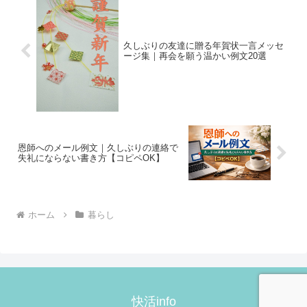
久しぶりの友達に贈る年賀状一言メッセ
ージ集｜再会を願う温かい例文20選
恩師へのメール例文｜久しぶりの連絡で
失礼にならない書き方【コピペOK】
ホーム
暮らし
快活info