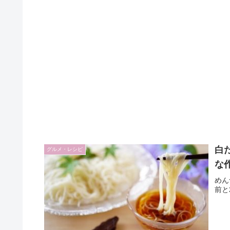
白
グルメ・レシピ
な
めん
前と