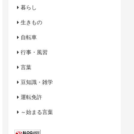
暮らし
生きもの
自転車
行事・風習
言葉
豆知識・雑学
運転免許
～始まる言葉